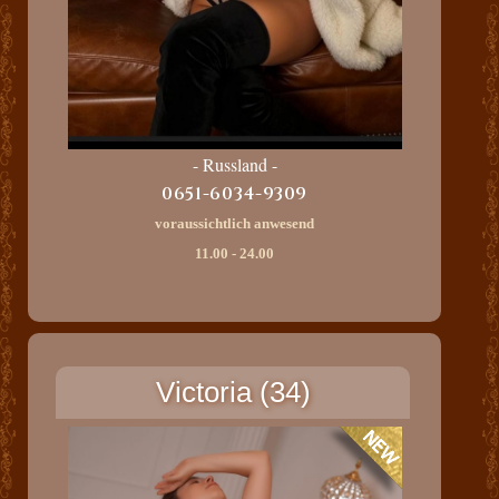
- Russland -
0651-6034-9309
voraussichtlich anwesend
11.00 - 24.00
Victoria (34)