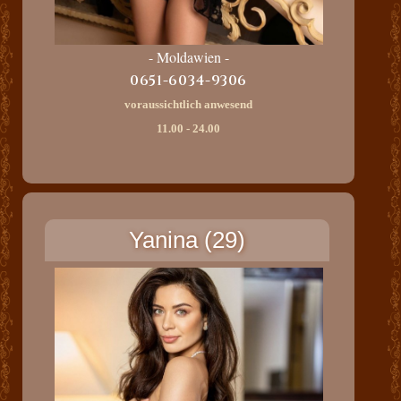
- Moldawien -
0651-6034-9306
voraussichtlich anwesend
11.00 - 24.00
Yanina (29)